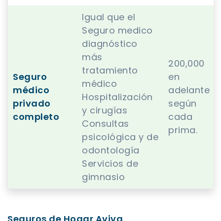
Igual que el
Seguro medico
diagnóstico
más
200,000
tratamiento
Seguro
en
médico
médico
adelante
Hospitalización
privado
según
y cirugías
completo
cada
Consultas
prima.
psicológica y de
odontología
Servicios de
gimnasio
Seguros de Hogar Aviva