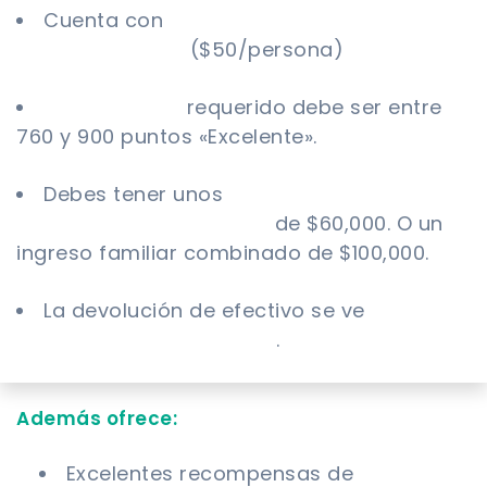
Cuenta con
cargos por tarjetas
suplementarias
($50/persona)
.
Puntaje FICO
requerido debe ser entre
760 y 900 puntos «Excelente».
Debes tener unos
ingresos
(individuales) mínimos
de $60,000. O un
ingreso familiar combinado de $100,000.
La devolución de efectivo se ve
reflejada
en tu cuenta 1 vez al año
.
Además ofrece:
Excelentes recompensas de