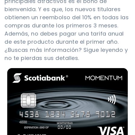
principales atractivos es el bono de
bienvenida. Y es que, los nuevos titulares
obtienen un reembolso del 10% en todas las
compras durante los primeros 3 meses.
Además, no debes pagar una tarifa anual
de este producto durante el primer año.
¿Buscas más información? Sigue leyendo y
no te pierdas sus detalles.