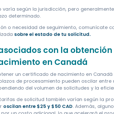
varía según la jurisdicción, pero generalmente 
azo determinado.
ión o necesidad de seguimiento, comunícate c
lizada
sobre el estado de tu solicitud.
 asociados con la obtención
nacimiento en Canadá
btener un certificado de nacimiento en Canadá
os plazos de procesamiento pueden oscilar entre
endiendo del volumen de solicitudes y la eficie
tarifas de solicitud también varían según la provi
ar
oscilan entre $25 y $50 CAD
. Además, alguno
 por un costo adicional, lo que acelerará el pr