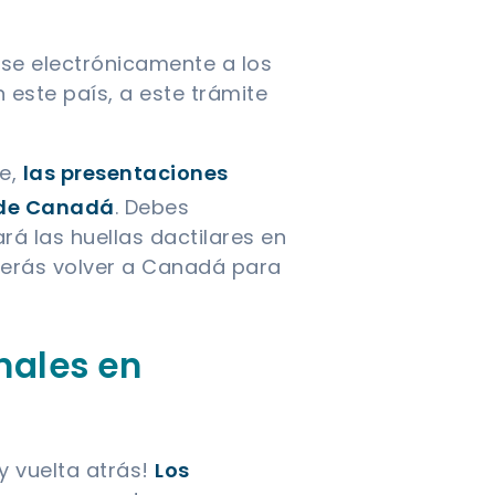
arse electrónicamente a los
En este país, a este trámite
ue,
las presentaciones
a de Canadá
. Debes
á las huellas dactilares en
eberás volver a Canadá para
nales en
y vuelta atrás!
Los